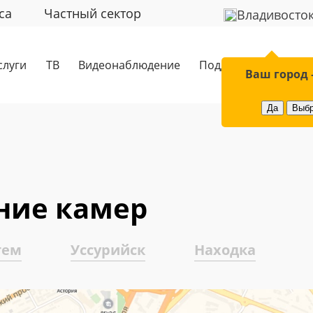
са
Частный сектор
Владивосто
слуги
ТВ
Видеонаблюдение
Поддержка
Обор
Ваш город 
Да
Выбр
ние камер
тем
Уссурийск
Находка