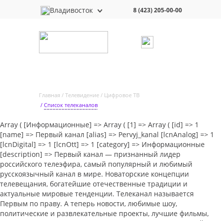
Владивосток
8 (423) 205-00-00
Главная
Телевидение
Цифровое ТВ
Список телеканалов
Array ( [Информационные] => Array ( [1] => Array ( [id] => 1
[name] => Первый канал [alias] => Pervyj_kanal [lcnAnalog] => 1
[lcnDigital] => 1 [lcnOtt] => 1 [category] => Информационные
[description] => Первый канал — признанный лидер
российского телеэфира, самый популярный и любимый
русскоязычный канал в мире. Новаторские концепции
телевещания, богатейшие отечественные традиции и
актуальные мировые тенденции. Телеканал называется
Первым по праву. А теперь новости, любимые шоу,
политические и развлекательные проекты, лучшие фильмы,