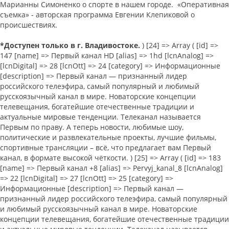
Марианны Симоненко о спорте в нашем городе. «Оперативная
съемка» - авторская программа Евгении Клепиковой о
происшествиях.
*Доступен только в г. Владивостоке.
) [24] => Array ( [id] => 147 [name] => Первый канал HD [alias] => 1hd [lcnAnalog] => [lcnDigital] => 28 [lcnOtt] => 24 [category] => Информационные [description] => Первый канал — признанный лидер российского телеэфира, самый популярный и любимый русскоязычный канал в мире. Новаторские концепции телевещания, богатейшие отечественные традиции и актуальные мировые тенденции. Телеканал называется Первым по праву. А теперь новости, любимые шоу, политические и развлекательные проекты, лучшие фильмы, спортивные трансляции – всё, что предлагает вам Первый канал, в формате высокой чёткости. ) [25] => Array ( [id] => 183 [name] => Первый канал +8 [alias] => Pervyj_kanal_8 [lcnAnalog] => 22 [lcnDigital] => 27 [lcnOtt] => 25 [category] => Информационные [description] => Первый канал — признанный лидер российского телеэфира, самый популярный и любимый русскоязычный канал в мире. Новаторские концепции телевещания, богатейшие отечественные традиции и актуальные мировые тенденции. Телеканал называется Первым по праву. А теперь новости, любимые шоу, политические и развлекательные проекты, лучшие фильмы, спортивные трансляции – всё, что предлагает вам Первый канал, в формате высокой чёткости. ) [26] => Array ( [id] => 243 [name] => Россия 1 +8 [alias] => Rossiya_1_Dubl [lcnAnalog] => [lcnDigital] => 181 [lcnOtt] => 26 [category] => Информационные [description] => «Россия-1» — общероссийский общедоступный государственный телеканал. Жанровую структуру вещания телеканала "Россия" составляют информационные программы, многосерийные телефильмы и сериалы, телепублицистика, ток-шоу, телевикторины, комедийные и игровые форматы, полнометражные художественные и документальные фильмы, трансляции спортивных и общественно-политических событий, зрелищных мероприятий. Визитной карточкой телеканала "Россия" всегда являлись "Вести", которые можно смело назвать главной информационной программой страны. ) [27] => Array ( [id] => 183 [name] => Первый канал +8 [alias] => Pervyj_kanal_8 [lcnAnalog] => 22 [lcnDigital] => 27 [lcnOtt] => 25 [category] => Информационные [description] => Первый канал — признанный лидер российского телеэфира, самый популярный и любимый русскоязычный канал в мире. Новаторские концепции телевещания, богатейшие отечественные традиции и актуальные мировые тенденции. Телеканал называется Первым по праву. А теперь новости, любимые шоу, политические и развлекательные проекты, лучшие фильмы, спортивные трансляции – всё, что предлагает вам Первый канал, в формате высокой чёткости. ) [28] => Array ( [id] => 147 [name] => Первый канал HD [alias] => 1hd [lcnAnalog] => [lcnDigital] => 28 [lcnOtt] => 24 [category] => Информационные [description] => Первый канал — признанный лидер российского телеэфира, самый популярный и любимый русскоязычный канал в мире. Новаторские концепции телевещания, богатейшие отечественные традиции и актуальные мировые тенденции. Телеканал называется Первым по праву. А теперь новости, любимые шоу, политические и развлекательные проекты, лучшие фильмы, спортивные трансляции – всё, что предлагает вам Первый канал, в формате высокой чёткости. ) [29] => Array ( [id] => 155 [name] => Россия HD [alias] => rossiaHD [lcnAnalog] => [lcnDigital] => 29 [lcnOtt] => 27 [category] => Информационные [description] => «Россия HD»- это информационно-развлекательный канал. Вам представлены самые популярные программы, документальные фильмы, шоу и конкурсы, информационные выпуски, а также сериалы производства ВГТРК в формате высокой четкости. "Россия HD" – это та самая долгожданная эфирная площадка, где далекие страны из фильмов телеканала "Моя планета" заиграли новыми красками, эксперименты из программы "Науки 2.0" стали более наглядными, спортивные трансляции еще зрелищнее, а концерты и спектакли поразили объемным звуком. ) [30] => Array ( [id] => 177 [name] => RTД HD [alias] => RussiaTodayDocHD [lcnAnalog] => [lcnDigital] => 76 [lcnOtt] => 30 [category] => Информационные [description] => Эфир документального канала «Russia Today Док» посвящен мировой политике, экономике и культуре, документальным фильмам и сериалам, эксклюзивным интервью, аналитическим программам на наиболее актуальным общественным и политическим темам. ) [31] => Array ( [id] => 143 [name] => Russia Today [alias] => ru_today [lcnAnalog] => [lcnDigital] => 46 [lcnOtt] => 31 [category] => Информационные [description] => «RT» – новостной круглосуточный телеканал на английском языке, ориентированный на глобальную аудиторию. Телеканал «RT» создан крупнейшим информационным агентством «РИА-Новости» с целью освещения российского взгляда на мировые события. Сейчас аудитория «RT» насчитывает свыше 340 млн. человек в более чем 50 странах мира. ) [33] => Array ( [id] => 318 [name] => Большая Азия HD [alias] => Bolshaya_Aziya_HD [lcnAnalog] => [lcnDigital] => 175 [lcnOtt] => 33 [category] => Информационные [description] => Телеканал «Большая Азия» создан для развития российско-азиатского политического вектора как новой государственно-дипломатической реальности. Редакционная политика телеканала сфокусирована на теме развития российско-азиатского сотрудничества. В эфире канала — ежедневные выпуски новостей, рассказывающих об основных событиях, происходящих в странах Азии, тележурналы об истории, культуре, науке, традициях, экономике, политике, спорте, религии и других тонкостях азиатского региона, актуальные интервью и комментарии экспертов, документальные фильмы и репортажи о жизни стран Азии, а также трансляции праздников, спортивных состязаний, российско-азиатских мероприятий. ) [35] => Array ( [id] => 52 [name] => РБК [alias] => rbk [lcnAnalog] => 48 [lcnDigital] => 40 [lcnOtt] => 35 [category] => Информационные [description] => Первый круглосуточный профессиональный, информационный, финансово-аналитический бизнес-телеканал, использующий оперативные графические и текстовые видеоматериалы, отражающие динамику событий дня, не нарушая при этом общую структуру сетки вещания. На канале представлены экономические, финансовые и политические новости России и зарубежных стран; аналитические обзоры, прогнозы и комментарии экспертов; интервью с ведущими политиками и бизнесменами; обзоры деловой прессы; программы, посвященные актуальным проблемам российского бизнеса. ) [36] => Array ( [id] => 224 [name] => Мир 24 [alias] => Mir_24 [lcnAnalog] => [lcnDigital] => 176 [lcnOtt] => 36 [category] => Информационные [description] => Телеканал «Мир 24» — информационный, культурологический и страноведческий телеканал, который рассказывает о новостях в странах СНГ и в мире. Каждые полчаса в прямом эфире выходят 15-минутные выпуски оперативной информации, каждые 4 часа по будням — 25-минутные блоки новостей с репортажами, прямыми включениями и комментариями. Круглосуточно — информационные ленты в виде бегущей строки с «горящими» новостями и темами дня. В эфире телеканала представлены публицистические и аналитические программы собственного производства, а также документальные фильмы. В прямом эфире — трансляции встреч на высшем уровне, пресс-конференций и выступлений первых лиц государства, а также национальные и конфессиональные праздники и крупные спортивные события. ) [38] => Array ( [id] => 95 [name] => Время [alias] => Vremya [lcnAnalog] => [lcnDigital] => 179 [lcnOtt] => 38 [category] => Информационные [description] => «Время» — развлекательно-познавательный телеканал о людях, неравнодушных и внимательных к себе и миру. «Время» — это телеканал для неравнодушных, внимательных к себе и миру и осознающих время в его изменчивости и преемственности. В эфире телекан