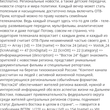
бесплатно. Региональные новости, а также детские передачи,
новости спорта и мира политики. Каждый вечер может стать
полезным и насыщенным, достаточно лишь включить ОТВ-
Прим, который можно по праву назвать семейным
телеканалом. Ведь каждый отыщет здесь что-то для себя - теле-
шоу, развивающие передачи, мультфильмы, аналитические
новости и даже погода! Потому, совсем не странно, что
аудитория телеканала возрастает с каждым днем, и каждый из
зрителей считает ОТВ-Прим незаменимой частью своего дня. )
[22] => Array ( [id] => 334 [name] => Восток 24 [alias] => Vostok_24
[lcnAnalog] => 47 [lcnDigital] => 22 [lcnOtt] => 22 [category] =>
Информационные [description] => "Восток 24" будет знакомить
зрителей с новостями региона, представит уникальные
документальные фильмы и специальные репортажи,
созданные на берегах тихоокеанской России. "Контент канала
рассчитан на людей с активной жизненной позицией,
интересующихся региональным событийным форматом.
"Восток24" обеспечивает жителей региона важной, нужной и
интересной информацией обо всех аспектах жизни на Дальнем
Востоке, повышает привлекательность федерального округа
среди жителей центральных регионов страны, поднимает
статус Дальнего Востока в целом в стране", — говорится в
сообщении ВГТРК. ) [23] => Array ( [id] => 154 [name] => VIII