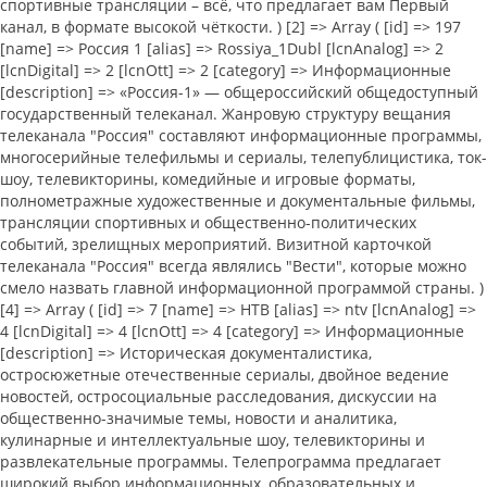
спортивные трансляции – всё, что предлагает вам Первый
канал, в формате высокой чёткости. ) [2] => Array ( [id] => 197
[name] => Россия 1 [alias] => Rossiya_1Dubl [lcnAnalog] => 2
[lcnDigital] => 2 [lcnOtt] => 2 [category] => Информационные
[description] => «Россия-1» — общероссийский общедоступный
государственный телеканал. Жанровую структуру вещания
телеканала "Россия" составляют информационные программы,
многосерийные телефильмы и сериалы, телепублицистика, ток-
шоу, телевикторины, комедийные и игровые форматы,
полнометражные художественные и документальные фильмы,
трансляции спортивных и общественно-политических
событий, зрелищных мероприятий. Визитной карточкой
телеканала "Россия" всегда являлись "Вести", которые можно
смело назвать главной информационной программой страны. )
[4] => Array ( [id] => 7 [name] => НТВ [alias] => ntv [lcnAnalog] =>
4 [lcnDigital] => 4 [lcnOtt] => 4 [category] => Информационные
[description] => Историческая документалистика,
остросюжетные отечественные сериалы, двойное ведение
новостей, остросоциальные расследования, дискуссии на
общественно-значимые темы, новости и аналитика,
кулинарные и интеллектуальные шоу, телевикторины и
развлекательные программы. Телепрограмма предлагает
широкий выбор информационных, образовательных и