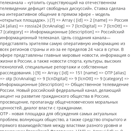
телеканала – «утолить существующий на отечественном
телевидении дефицит свободных дискуссий». Ставка сделана
на интерактивное общение в прямом эфире – модель
«открытых площадок». ) [7] => Array ( [id] => 2 [name] => Россия
24 [alias] => rossia24 [lcnAnalog] => 7 [lcnDigital] => 7 [lcnOtt] =>
7 [category] => Информационные [description] => Российский
информационный телеканал. Цель создания канала—
представлять зрителям самую оперативную информацию из
всех регионов страны и из-за ее пределов 24 часа в сутки. В
эфире представлены главные мировые новости, информация о
жизни в России, а также новости спорта, культуры, высоких
технологий, специальные репортажи и собственные
расследования. ) [9] => Array ( [id] => 151 [name] => ОТР [alias]
=> otp [lcnAnalog] => 9 [lcnDigital] => 9 [lcnOtt] => 9 [category] =>
Информационные [description] => Общественное телевидение
России. Новый российский федеральный канал, делающий
акцент на развитие гражданского общества в России,
просвещение, пропаганду общечеловеческих моральных
ценностей, диалог власти с гражданами.
ОТР - новая площадка для обсуждения самых актуальных
проблем, волнующих общество, а также средство открытого и
прямого взаимодействия между властями разного уровня и