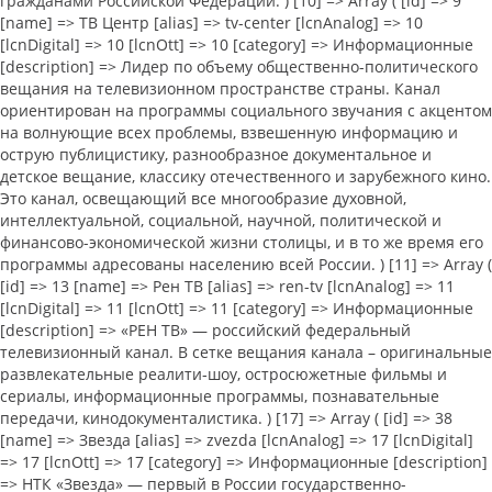
гражданами Российской Федерации. ) [10] => Array ( [id] => 9
[name] => ТВ Центр [alias] => tv-center [lcnAnalog] => 10
[lcnDigital] => 10 [lcnOtt] => 10 [category] => Информационные
[description] => Лидер по объему общественно-политического
вещания на телевизионном пространстве страны. Канал
ориентирован на программы социального звучания с акцентом
на волнующие всех проблемы, взвешенную информацию и
острую публицистику, разнообразное документальное и
детское вещание, классику отечественного и зарубежного кино.
Это канал, освещающий все многообразие духовной,
интеллектуальной, социальной, научной, политической и
финансово-экономической жизни столицы, и в то же время его
программы адресованы населению всей России. ) [11] => Array (
[id] => 13 [name] => Рен ТВ [alias] => ren-tv [lcnAnalog] => 11
[lcnDigital] => 11 [lcnOtt] => 11 [category] => Информационные
[description] => «РЕН ТВ» — российский федеральный
телевизионный канал. В сетке вещания канала – оригинальные
развлекательные реалити‑шоу, остросюжетные фильмы и
сериалы, информационные программы, познавательные
передачи, кинодокументалистика. ) [17] => Array ( [id] => 38
[name] => Звезда [alias] => zvezda [lcnAnalog] => 17 [lcnDigital]
=> 17 [lcnOtt] => 17 [category] => Информационные [description]
=> НТК «Звезда» — первый в России государственно-