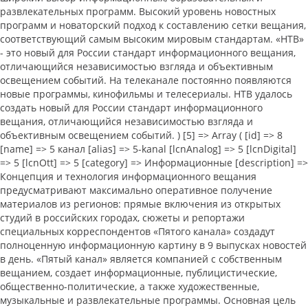
развлекательных программ. Высокий уровень новостных
программ и новаторский подход к составлению сетки вещания,
соответствующий самым высоким мировым стандартам. «НТВ»
- это новый для России стандарт информационного вещания,
отличающийся независимостью взгляда и объективным
освещением событий. На телеканале постоянно появляются
новые программы, кинофильмы и телесериалы. НТВ удалось
создать новый для России стандарт информационного
вещания, отличающийся независимостью взгляда и
объективным освещением событий. ) [5] => Array ( [id] => 8
[name] => 5 канал [alias] => 5-kanal [lcnAnalog] => 5 [lcnDigital]
=> 5 [lcnOtt] => 5 [category] => Информационные [description] =>
Концепция и технология информационного вещания
предусматривают максимально оперативное получение
материалов из регионов: прямые включения из открытых
студий в российских городах, сюжеты и репортажи
специальных корреспондентов «Пятого канала» создадут
полноценную информационную картину в 9 выпусках новостей
в день. «Пятый канал» является компанией с собственным
вещанием, создает информационные, публицистические,
общественно-политические, а также художественные,
музыкальные и развлекательные программы. Основная цель