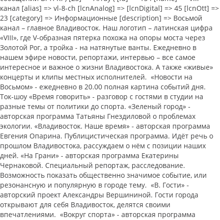
канал [alias] => vl-8-ch [lcnAnalog] => [lcnDigital] => 45 [lcnOtt] =>
23 [category] => Информационные [description] => Восьмой
канал – главное Владивосток. Наш логотип – латинская цифра
«VIII», где V-образная пятерка похожа на опоры моста через
Золотой Рог, а тройка - на натянутые ванты. Ежедневно в
нашем эфире новости, репортажи, интервью – все самое
интересное и важное о жизни Владивостока. А также «живые»
концерты и клипы местных исполнителей. «Новости на
Восьмом» - ежедневно в 20.00 полная картина событий дня.
Ток-шоу «Время говорить» - разговор с гостями в студии на
разные темы от политики до спорта. «Зеленый город» -
авторская программа Татьяны Гнездиловой о проблемах
экологии. «Владивосток. Наше время» - авторская программа
Евгения Опарина. Публицистическая программа. Идёт речь о
прошлом Владивостока, рассуждаем о нём с позиции наших
дней. «На Грани» - авторская программа Екатерины
Чернаковой. Специальный репортаж, расследование.
Возможность показать общественно значимое событие, или
резонансную и популярную в городе тему. «В. Гости» -
авторский проект Александры Вершининой. Гости города
открывают для себя Владивосток, делятся своими
впечатлениями. «Вокруг спорта» - авторская программа