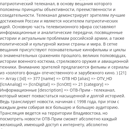
патриотический телеканал, в основу вещания которого
положены принципы объективности, преемственности и
созидательности. Телеканал демонстрирует зрителям лучшие
достижения России и является носителем патриотических
идей. Основную часть телевизионного эфира составляют
информационные и аналитические передачи, посвященные
истории и актуальным проблемам российской армии, а также
политической и культурной жизни страны и мира. В сетке
вещания присутствуют познавательные кинофильмы и циклы
о знаменательных сражениях прошлого, великих полководцах,
истории военного костюма, стрелкового оружия и авиационной
техники. Вниманию зрителей предлагаются фильмы и сериалы
из «золотого фонда» отечественного и зарубежного кино. ) [21]
=> Array ( [id] => 377 [name] => ОТВ HD [alias] => OTV_HD
[lcnAnalog] => [lcnDigital] => [lcnOtt] => 21 [category] =>
Информационные [description] => ОТВ-Прим - телеканал,
который может похвастаться насыщенной и долгой историей.
Ведь транслирует новости, начиная с 1998 года, при этом с
каждым днем собирая все большую и большую аудиторию.
Трансляция ведется на территории Владивостока, но
посмотреть новости ОТВ-Прим сможет абсолютно каждый
желающий, имеющий доступ к интернету, абсолютно