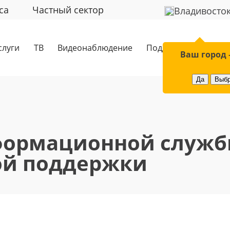
са
Частный сектор
Владивосто
слуги
ТВ
Видеонаблюдение
Поддержка
Обор
Ваш город 
Да
Выбр
формационной служб
ой поддержки