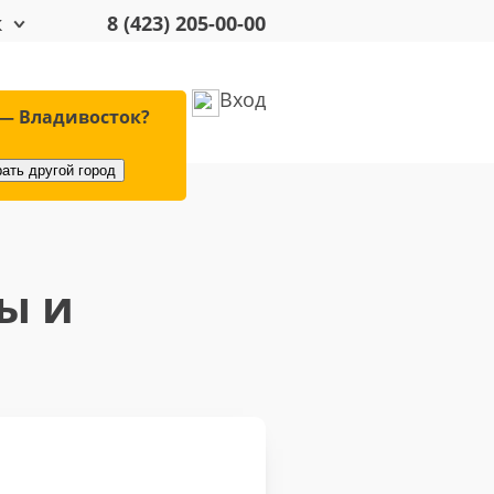
к
8 (423) 205-00-00
Вход
удование
Оплата
— Владивосток?
ать другой город
ы и