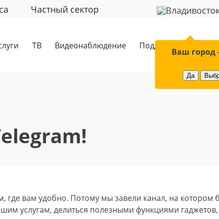
са
Частный сектор
Владивосто
слуги
ТВ
Видеонаблюдение
Поддержка
Обор
Ваш город 
Да
Выбр
Telegram!
м, где вам удобно. Потому мы завели канал, на котором 
шим услугам, делиться полезными функциями гаджетов, 