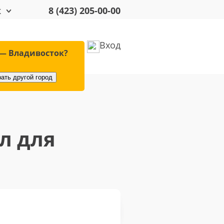
к
8 (423) 205-00-00
Вход
удование
Оплата
— Владивосток?
ать другой город
л для