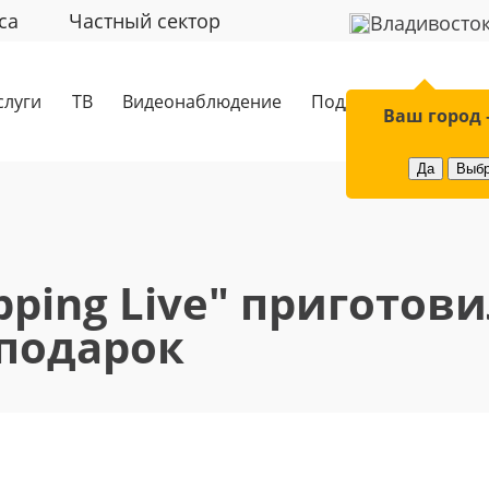
са
Частный сектор
Владивосто
слуги
ТВ
Видеонаблюдение
Поддержка
Обор
Ваш город 
Да
Выбр
pping Live" приготови
 подарок