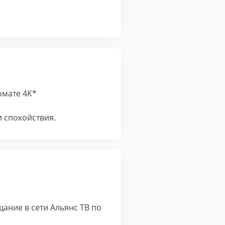
рмате 4K*
и спокойствия.
щание в сети Альянс ТВ по