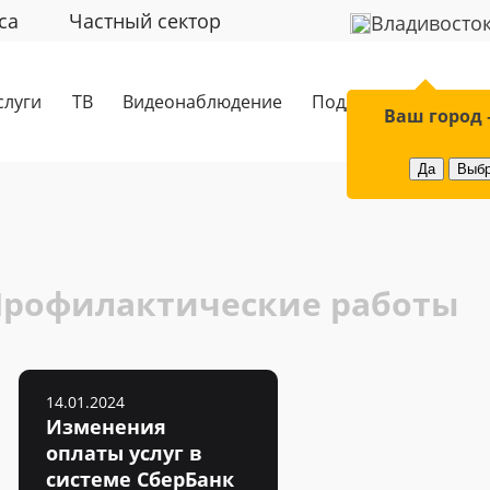
са
Частный сектор
Владивосто
слуги
ТВ
Видеонаблюдение
Поддержка
Обор
Ваш город 
Да
Выбр
Профилактические работы
14.01.2024
Изменения
оплаты услуг в
системе СберБанк