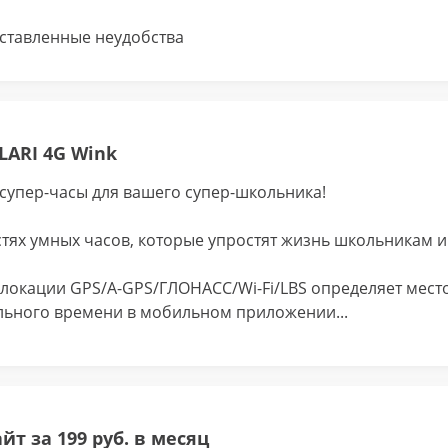
ставленные неудобства
LARI 4G Wink
 супер-часы для вашего супер-школьника!
тях умных часов, которые упростят жизнь школьникам и
олокации GPS/A-GPS/ГЛОНАСС/Wi-Fi/LBS определяет мест
льного времени в мобильном приложении...
йт за 199 руб. в месяц