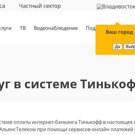
са
Частный сектор
Владивосто
слуги
ТВ
Видеонаблюдение
Поддержка
Обор
Ваш город 
Да
Выбр
уг в системе Тинько
теме оплаты интернет-банкинга Тинькофф в настоящее в
 АльянсТелеком при помощи сервисов-онлайн платежей «