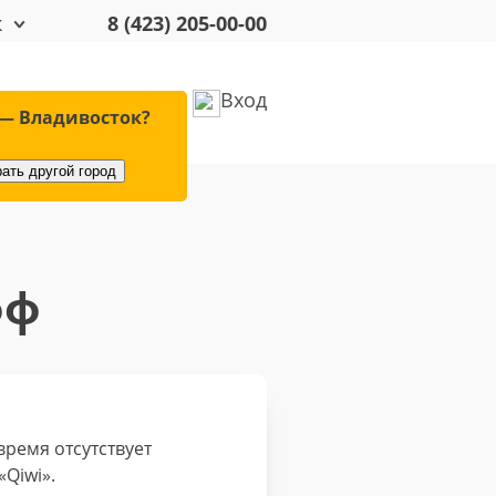
к
8 (423) 205-00-00
Вход
удование
Оплата
— Владивосток?
ать другой город
фф
ремя отсутствует
Qiwi».